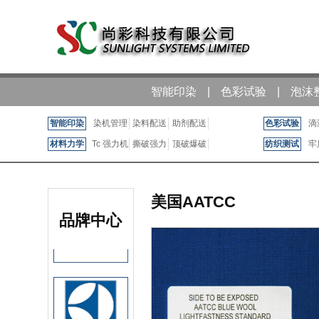
智能印染
|
色彩试验
|
泡沫
智能印染
染机管理
染料配送
助剂配送
色彩试验
滴
材料力学
Tc 强力机
撕破强力
顶破爆破
纺织测试
牢
美国AATCC
品牌中心