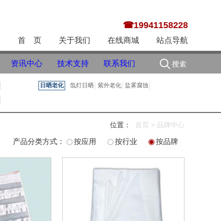
☎19941158228
首 页
关于我们
在线商城
站点导航
资讯中心
技术支持
联系我们
日晒老化
氙灯日晒
紫外老化
盐雾腐蚀
位置：
首页
>
品牌中心
产品分类方式：
按应用
按行业
按品牌