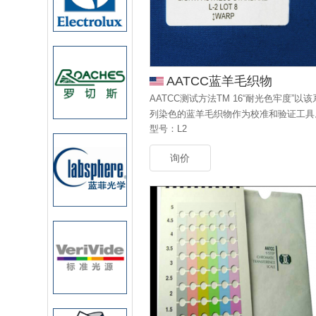
AATCC蓝羊毛织物
AATCC测试方法TM 16“耐光色牢度”以该
列染色的蓝羊毛织物作为校准和验证工具
型号：L2
采用这些蓝羊毛织物作为内部验证确认有
测试仪器是否稳定运作和正确地校准。
询价