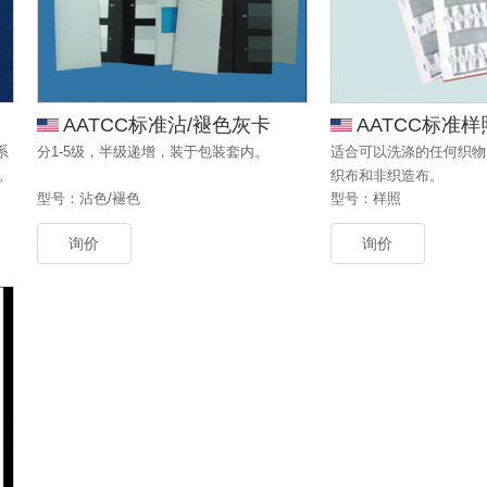
AATCC标准沾/褪色灰卡
AATCC标准样
系
分1-5级，半级递增，装于包装套内。
适合可以洗涤的任何织物
。
织布和非织造布。
型号：沾色/褪色
型号：样照
关
询价
询价