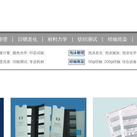
整理
|
日晒老化
|
材料力学
|
纺织测试
|
经轴筒染
|
液计量
颜色光学
印染试验
泡沫整理
泡沫发生
泡沫施加
泡沫化学
度洗涤
功能测试
专业耗材
经轴筒染
50g经轴
200g经轴
综合设备