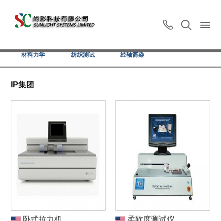
智能印染
色彩试验
泡沫整理
日晒老化
材料力学
纺织测试
经轴筒染
IP集团
卧式拉力机
柔软度测试仪