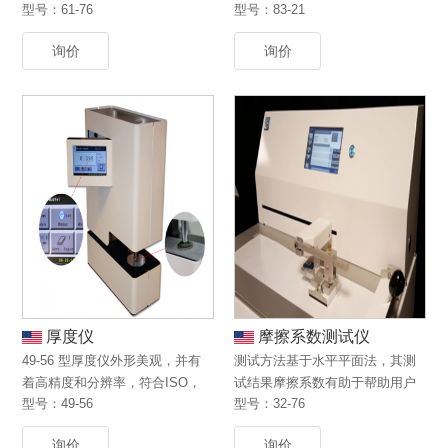
型号：61-76
型号：83-21
选不同的设备型号和标准砝码来
测试不同力量强度的材料。这有
询价
询价
利于评估多孔性材料的力量强
度。
厚度仪
摩擦系数测试仪
49-56 型厚度仪外形美观，并有
测试方法基于水平平面法，其测
着高精度和分辨率，符合ISO，
试结果摩擦系数有助于帮助用户
型号：49-56
型号：32-76
ASTM，TAPPI，EDANA 或其他
评定两个接触面的化学物质和添
国际标准。
加剂对其表面性能的影响。
询价
询价