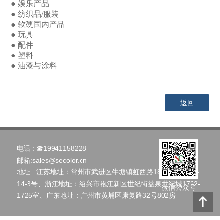
●
娱乐产品
●
纺织品/服装
●
软硬国内产品
●
玩具
●
配件
●
塑料
●
油漆与涂料
返回
电话 :
☎19941158228
邮箱:
sales@secolor.cn
地址 : 江苏地址：常州市武进区牛塘镇虹西路186号创智云谷
14-3号、浙江地址：绍兴市袍江新区世纪街益泉世纪城1722-
微信公众号
1725室、广东地址：广州市黄埔区康复路32号802房