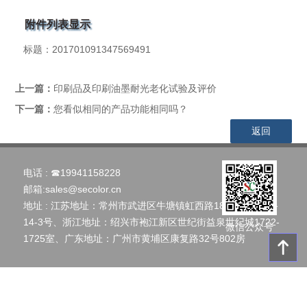
附件列表显示
标题：
201701091347569491
上一篇：
印刷品及印刷油墨耐光老化试验及评价
下一篇：
您看似相同的产品功能相同吗？
返回
电话 :
☎19941158228
邮箱:
sales@secolor.cn
地址 : 江苏地址：常州市武进区牛塘镇虹西路186号创智云谷
14-3号、浙江地址：绍兴市袍江新区世纪街益泉世纪城1722-
微信公众号
1725室、广东地址：广州市黄埔区康复路32号802房